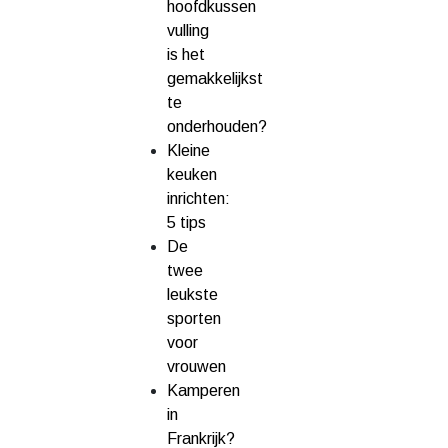
hoofdkussen
vulling
is het
gemakkelijkst
te
onderhouden?
Kleine
keuken
inrichten:
5 tips
De
twee
leukste
sporten
voor
vrouwen
Kamperen
in
Frankrijk?