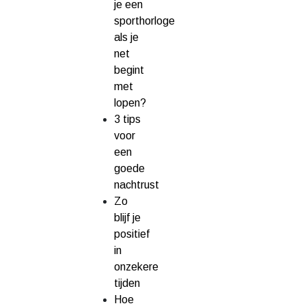
je een
sporthorloge
als je
net
begint
met
lopen?
3 tips
voor
een
goede
nachtrust
Zo
blijf je
positief
in
onzekere
tijden
Hoe