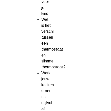
voor
je
kind
Wat
is het
verschil
tussen
een
thermostaat
en
slimme
thermostaat?
Werk
jouw
keuken
stoer
en
stijlvol
af