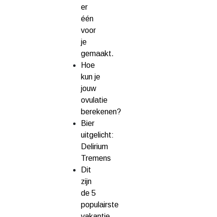
er
één
voor
je
gemaakt.
Hoe
kun je
jouw
ovulatie
berekenen?
Bier
uitgelicht:
Delirium
Tremens
Dit
zijn
de 5
populairste
vakantie