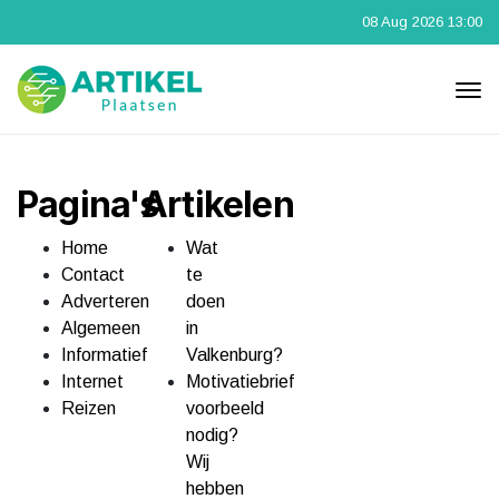
08 Aug 2026 13:00
Pagina's
Artikelen
Home
Wat
Contact
te
Adverteren
doen
Algemeen
in
Informatief
Valkenburg?
Internet
Motivatiebrief
Reizen
voorbeeld
nodig?
Wij
hebben