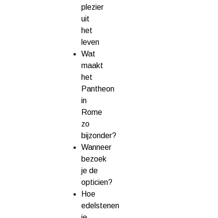
plezier
uit
het
leven
Wat
maakt
het
Pantheon
in
Rome
zo
bijzonder?
Wanneer
bezoek
je de
opticien?
Hoe
edelstenen
je