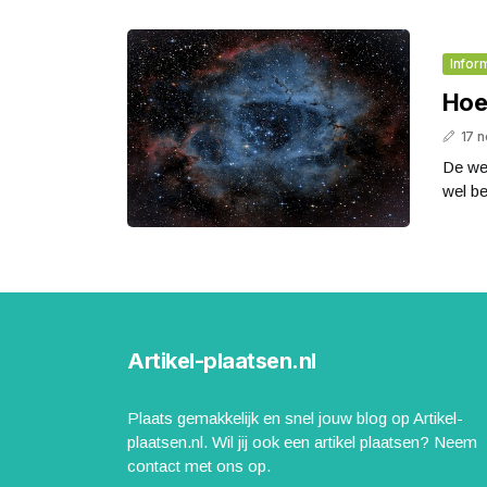
Infor
Hoe
17 
De wer
wel be
Artikel-plaatsen.nl
Plaats gemakkelijk en snel jouw blog op Artikel-
plaatsen.nl. Wil jij ook een artikel plaatsen? Neem
contact met ons op.