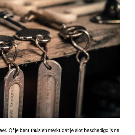
eer. Of je bent thuis en merkt dat je slot beschadigd is na