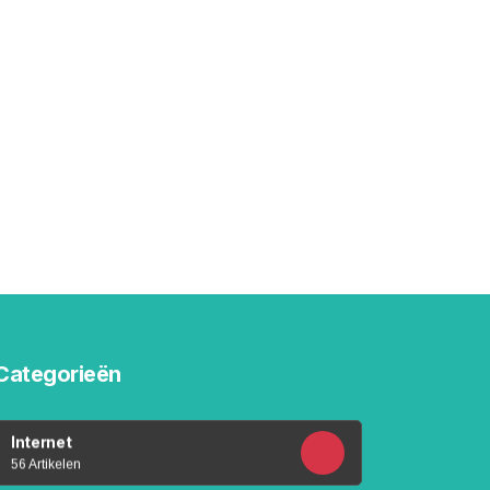
Categorieën
Internet
56 Artikelen