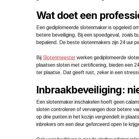
Wat doet een profess
Een gediplomeerde slotenmaker is opgeleid om 
betere beveiliging. Bij een spoedgeval, zoals bu
bepalend. De beste slotenmakers zijn 24 uur per 
Bij
Slotenmeester
werken gediplomeerde slotenm
plaatsen sloten met certificering, bieden een 24
ter plaatse. Dat geeft rust, zeker in een stressv
Inbraakbeveiliging: nie
Een slotenmaker inschakelen hoeft geen calamit
sloten controleren of vervangen door betere var
op drie punten in het kozijn vergrendelt in plaat
inbrekers om een deur geforceerd open te krijg