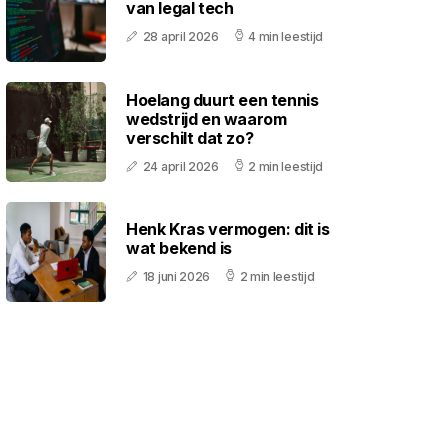
van legal tech
28 april 2026
4 min leestijd
Hoelang duurt een tennis
wedstrijd en waarom
verschilt dat zo?
24 april 2026
2 min leestijd
Henk Kras vermogen: dit is
wat bekend is
18 juni 2026
2 min leestijd