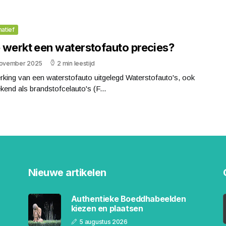
matief
 werkt een waterstofauto precies?
november 2025
2 min leestijd
king van een waterstofauto uitgelegd Waterstofauto's, ook
kend als brandstofcelauto's (F...
Nieuwe artikelen
Authentieke Boeddhabeelden
kiezen en plaatsen
5 augustus 2026