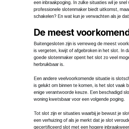
een inbraakpoging. In zulke situaties wil je sne
professionele slotenmaker biedt uitkomst, maar
schakelen? En wat kun je verwachten als je da
De meest voorkomende
Buitengesloten zijn is verreweg de meest voor
is vergeten, kwijt of afgebroken in het slot. In
goede slotenmaker opent het slot zo veel moge
herbruikbaar is.
Een andere veelvoorkomende situatie is slotsch
is gelukt om binnen te komen, is het slot vaak 
enige verantwoorde keuze. Een beschadigd slo
woning kwetsbaar voor een volgende poging.
Tot slot zijn er situaties waarbij je bewust je sl
een verhuizing of als je merkt dat je slot veroud
gecertificeerd slot met een hogere inbraakwee