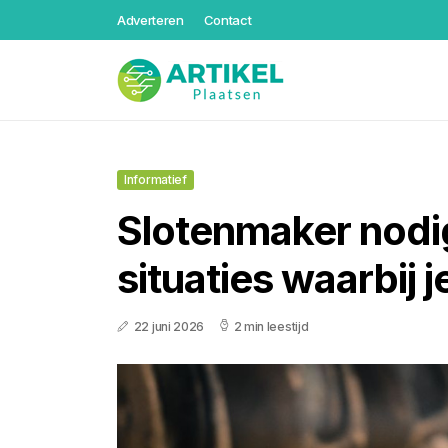
Adverteren
Contact
Informatief
Slotenmaker nodig
situaties waarbij j
22 juni 2026
2 min leestijd