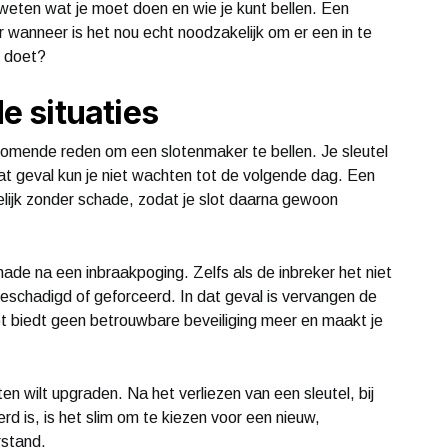
l weten wat je moet doen en wie je kunt bellen. Een
 wanneer is het nou echt noodzakelijk om er een in te
t doet?
 situaties
komende reden om een slotenmaker te bellen. Je sleutel
 dat geval kun je niet wachten tot de volgende dag. Een
lijk zonder schade, zodat je slot daarna gewoon
ade na een inbraakpoging. Zelfs als de inbreker het niet
beschadigd of geforceerd. In dat geval is vervangen de
t biedt geen betrouwbare beveiliging meer en maakt je
oten wilt upgraden. Na het verliezen van een sleutel, bij
erd is, is het slim om te kiezen voor een nieuw,
rstand.