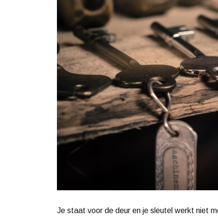
Je staat voor de deur en je sleutel werkt niet m