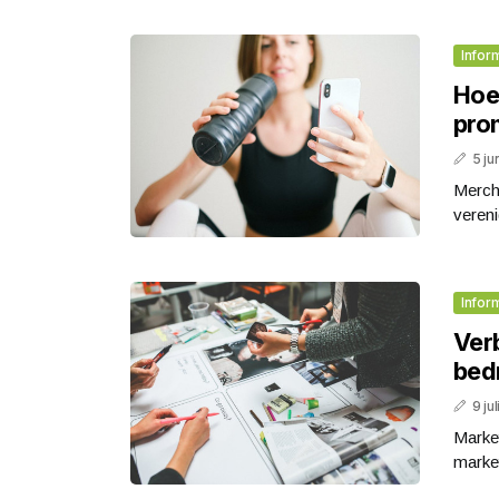
Infor
Hoe 
pro
5 ju
Mercha
vereni
Infor
Ver
bed
9 ju
Marke
market