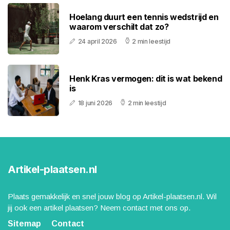
Hoelang duurt een tennis wedstrijd en
waarom verschilt dat zo?
24 april 2026
2 min leestijd
Henk Kras vermogen: dit is wat bekend
is
18 juni 2026
2 min leestijd
Artikel-plaatsen.nl
Plaats gemakkelijk en snel jouw blog op Artikel-plaatsen.nl. Wil
jij ook een artikel plaatsen? Neem contact met ons op.
Sitemap
Contact