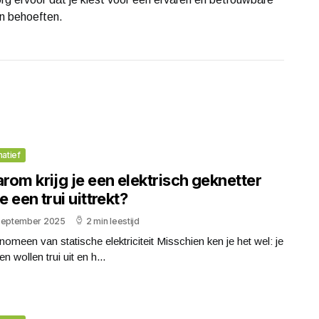
en behoeften.
matief
om krijg je een elektrisch geknetter
je een trui uittrekt?
september 2025
2 min leestijd
nomeen van statische elektriciteit Misschien ken je het wel: je
en wollen trui uit en h...