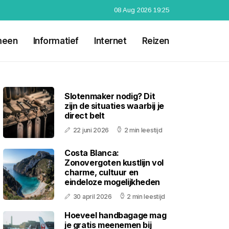
08 Aug 2026 19:25
meen
Informatief
Internet
Reizen
Slotenmaker nodig? Dit
zijn de situaties waarbij je
direct belt
22 juni 2026
2 min leestijd
Costa Blanca:
Zonovergoten kustlijn vol
charme, cultuur en
eindeloze mogelijkheden
30 april 2026
2 min leestijd
Hoeveel handbagage mag
je gratis meenemen bij