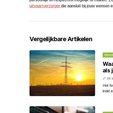
uitvaartverzorger
die aansluit bij jouw wensen 
Vergelijkbare Artikelen
Infor
Waar
als 
24 
Het fe
trekt e