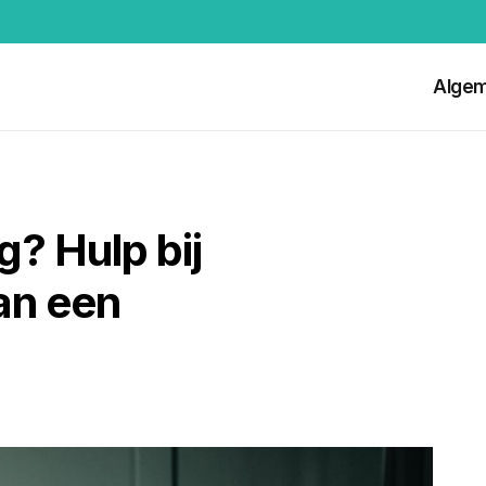
Alge
g? Hulp bij
an een