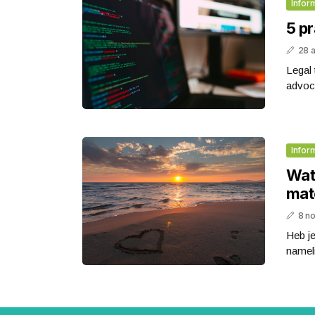
Infor
5 p
28 a
Legal 
advoca
Infor
Wat
mat
8 n
Heb je
nameli