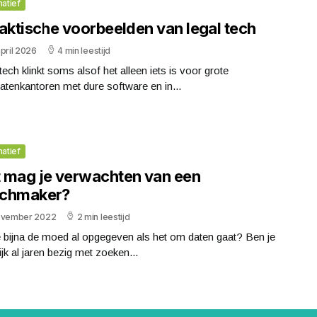
matief
raktische voorbeelden van legal tech
pril 2026
4 min leestijd
tech klinkt soms alsof het alleen iets is voor grote
tenkantoren met dure software en in...
matief
 mag je verwachten van een
chmaker?
ovember 2022
2 min leestijd
 bijna de moed al opgegeven als het om daten gaat? Ben je
jk al jaren bezig met zoeken...