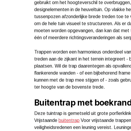
gebruikt om het hoogteverschil te overbruggen,
designelementen in de heuveltuin. Op vlakke he
tussenpozen afzonderlijke brede treden toe 
om de hele tuin visueel te structureren. Als er 
moeten worden opgevangen, dan kan dat met tra
één of meerdere richtingsveranderingen als ser
Trappen worden een harmonieus onderdeel van 
treden aan de zijkant in het terrein integreert -
plaatsen. Wil de trap daarentegen als opvallende
flankerende wanden - of een bijbehorend fram
kunnen met de trap mee stijgen of - zoals gebrui
ter hoogte van de bovenste trede.
Buitentrap met boekran
Deze tuintrap is gemetseld uit grote porfierkli
Vrijstaande
buitentrap
Voor vrijstaande trappen
veiligheidsredenen een leuning vereist. Leuni