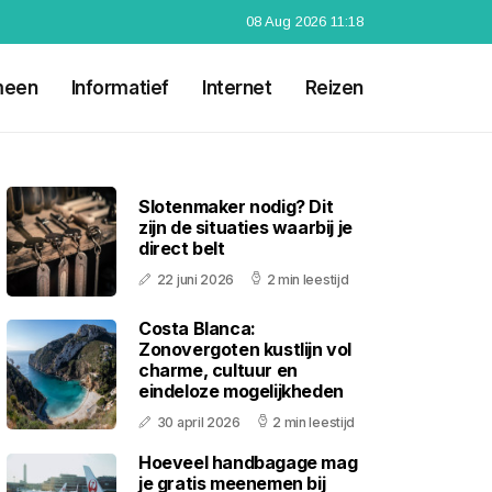
08 Aug 2026 11:18
meen
Informatief
Internet
Reizen
Slotenmaker nodig? Dit
zijn de situaties waarbij je
direct belt
22 juni 2026
2 min leestijd
Costa Blanca:
Zonovergoten kustlijn vol
charme, cultuur en
eindeloze mogelijkheden
30 april 2026
2 min leestijd
Hoeveel handbagage mag
je gratis meenemen bij