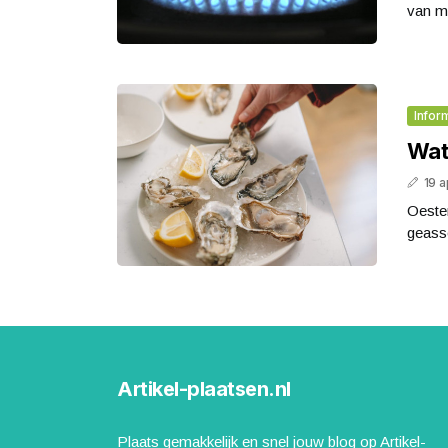
van m
Infor
Wat
19 a
Oeste
geasso
Artikel-plaatsen.nl
Plaats gemakkelijk en snel jouw blog op Artikel-