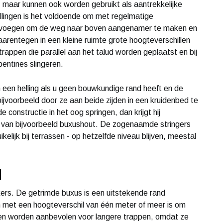
 maar kunnen ook worden gebruikt als aantrekkelijke
llingen is het voldoende om met regelmatige
te voegen om de weg naar boven aangenamer te maken en
daarentegen in een kleine ruimte grote hoogteverschillen
ppen die parallel aan het talud worden geplaatst en bij
pentines slingeren.
een helling als u geen bouwkundige rand heeft en de
 bijvoorbeeld door ze aan beide zijden in een kruidenbed te
 constructie in het oog springen, dan krijgt hij
e van bijvoorbeeld buxushout. De zogenaamde stringers
kelijk bij terrassen - op hetzelfde niveau blijven, meestal
d
nkers. De getrimde buxus is een uitstekende rand
 met een hoogteverschil van één meter of meer is om
ngen worden aanbevolen voor langere trappen, omdat ze