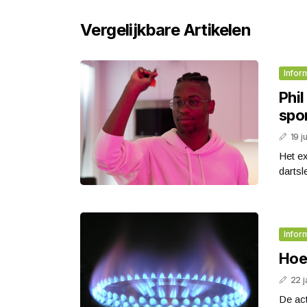
Vergelijkbare Artikelen
Infor
Phil
spo
19 j
Het ex
dartsl
Infor
Hoe
22 j
De act