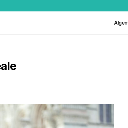
Alge
eale