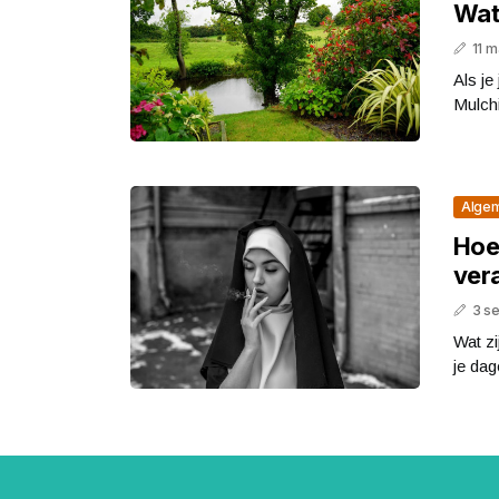
Wat
11 m
Als je
Mulchi
Alge
Hoe
ver
3 s
Wat zi
je dag