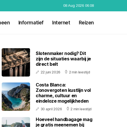
08 Aug 2026 06:08
meen
Informatief
Internet
Reizen
Slotenmaker nodig? Dit
zijn de situaties waarbij je
direct belt
22 juni 2026
2 min leestijd
Costa Blanca:
Zonovergoten kustlijn vol
charme, cultuur en
eindeloze mogelijkheden
30 april 2026
2 min leestijd
Hoeveel handbagage mag
je gratis meenemen bij