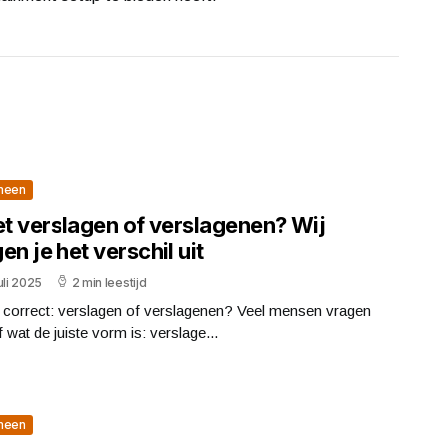
meen
et verslagen of verslagenen? Wij
en je het verschil uit
uli 2025
2 min leestijd
s correct: verslagen of verslagenen? Veel mensen vragen
f wat de juiste vorm is: verslage...
meen