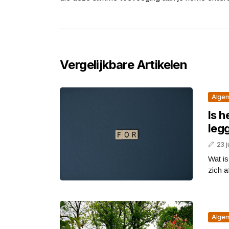
Vergelijkbare Artikelen
Alge
Is h
legg
23 j
Wat i
zich a
Alge