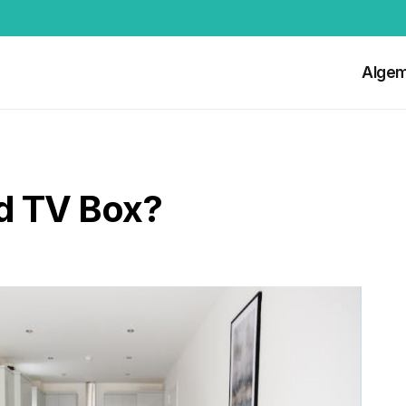
Alge
id TV Box?