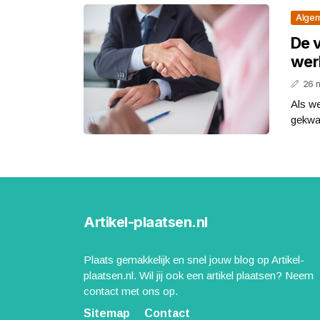
Alge
De 
wer
26 
Als we
gekwal
Artikel-plaatsen.nl
Plaats gemakkelijk en snel jouw blog op Artikel-
plaatsen.nl. Wil jij ook een artikel plaatsen? Neem
contact met ons op.
Sitemap
Contact