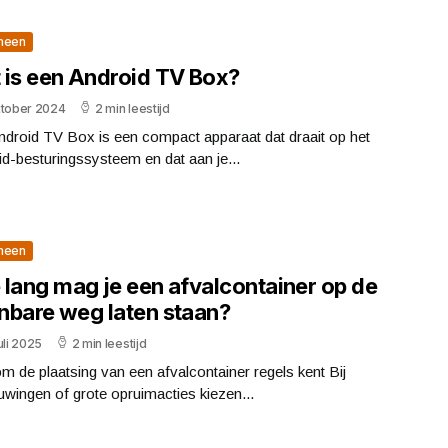
meen
 is een Android TV Box?
ktober 2024
2 min leestijd
ndroid TV Box is een compact apparaat dat draait op het
d-besturingssysteem en dat aan je...
meen
 lang mag je een afvalcontainer op de
nbare weg laten staan?
uli 2025
2 min leestijd
 de plaatsing van een afvalcontainer regels kent Bij
wingen of grote opruimacties kiezen...