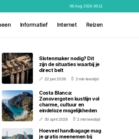
08 Aug 2026 06:11
meen
Informatief
Internet
Reizen
Slotenmaker nodig? Dit
zijn de situaties waarbij je
direct belt
22 juni 2026
2 min leestijd
Costa Blanca:
Zonovergoten kustlijn vol
charme, cultuur en
eindeloze mogelijkheden
30 april 2026
2 min leestijd
Hoeveel handbagage mag
je gratis meenemen bij