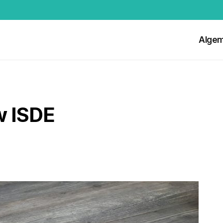
Alge
w ISDE