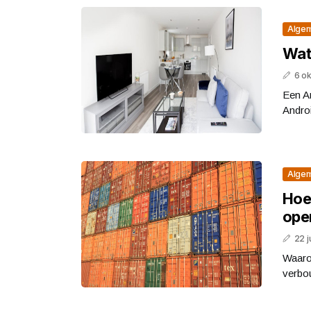
Alge
Wat
6 o
Een A
Androi
Alge
Hoe
ope
22 j
Waarom
verbou