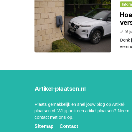
Infor
Hoe 
ver
16 j
Denk j
versne
Artikel-plaatsen.nl
Plaats gemakkelijk en snel jouw blog op Artikel-
plaatsen.nl. Wil jij ook een artikel plaatsen? Neem
contact met ons op.
Sitemap
Contact