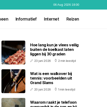
06 Aug 2026 18:00
meen
Informatief
Internet
Reizen
Hoe lang kun je vlees veilig
buiten de koelkast laten
liggen bij 30 graden
23 juni 2026
2 min leestijd
Wat is een walkover bij
tennis: voorbeelden uit
Grand Slams
20 juni 2026
1 min leestijd
Waarom raakt je telefoon
oververhit in de zon en bij