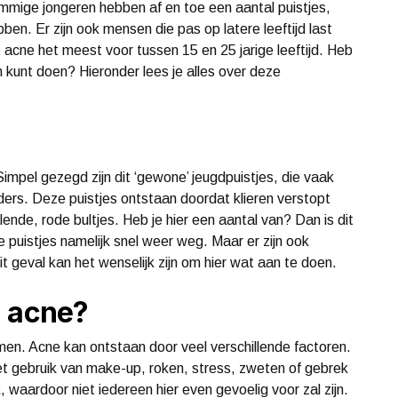
ommige jongeren hebben af en toe een aantal puistjes,
bben. Er zijn ook mensen die pas op latere leeftijd last
acne het meest voor tussen 15 en 25 jarige leeftijd. Heb
en kunt doen? Hieronder lees je alles over deze
. Simpel gezegd zijn dit ‘gewone’ jeugdpuistjes, die vaak
ders. Deze puistjes ontstaan doordat klieren verstopt
lende, rode bultjes. Heb je hier een aantal van? Dan is dit
e puistjes namelijk snel weer weg. Maar er zijn ook
 geval kan het wenselijk zijn om hier wat aan te doen.
n acne?
men. Acne kan ontstaan door veel verschillende factoren.
et gebruik van make-up, roken, stress, zweten of gebrek
, waardoor niet iedereen hier even gevoelig voor zal zijn.