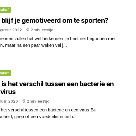
matief
blijf je gemotiveerd om te sporten?
ugustus 2022
2 min leestijd
ensen zullen het wel herkennen: je bent net begonnen met
n, maar na een paar weken val j...
matief
is het verschil tussen een bacterie en
virus
anuari 2026
2 min leestijd
 het verschil tussen een bacterie en een virus Bij
dheid, griep of een voedselinfectie h...