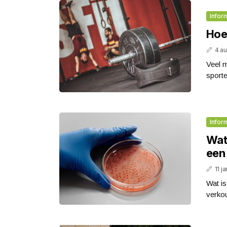
Infor
Hoe 
4 a
Veel m
sporte
Infor
Wat 
een 
11 j
Wat is
verkou