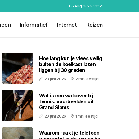
06 Aug 2026 12:54
meen
Informatief
Internet
Reizen
Hoe lang kun je vlees veilig
buiten de koelkast laten
liggen bij 30 graden
23 juni 2026
2 min leestijd
Wat is een walkover bij
tennis: voorbeelden uit
Grand Slams
20 juni 2026
1 min leestijd
Waarom raakt je telefoon
oververhit in de zon en bij