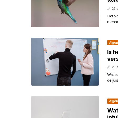
was
25 
Het v
mense
Alge
Is h
vers
20 
Wat is
de jui
Alge
Wat 
intu