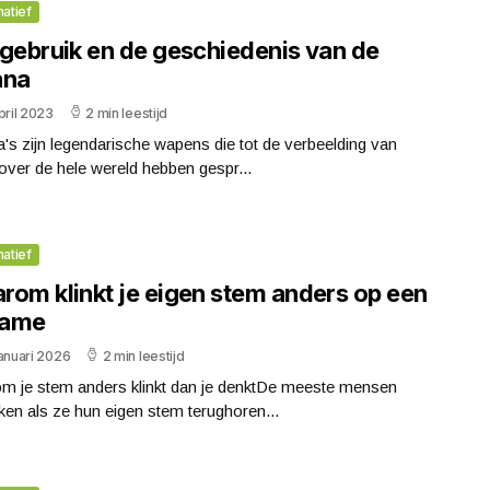
matief
 gebruik en de geschiedenis van de
ana
pril 2023
2 min leestijd
's zijn legendarische wapens die tot de verbeelding van
over de hele wereld hebben gespr...
matief
rom klinkt je eigen stem anders op een
name
anuari 2026
2 min leestijd
m je stem anders klinkt dan je denktDe meeste mensen
ken als ze hun eigen stem terughoren...