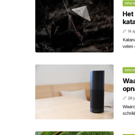
Infor
Het
kat
14 a
Katana
velen 
Infor
Waa
op
28 j
Waaro
schrik