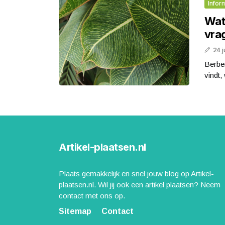
Infor
Wat
vra
24 j
Berber
vindt,
Artikel-plaatsen.nl
Plaats gemakkelijk en snel jouw blog op Artikel-
plaatsen.nl. Wil jij ook een artikel plaatsen? Neem
contact met ons op.
Sitemap
Contact