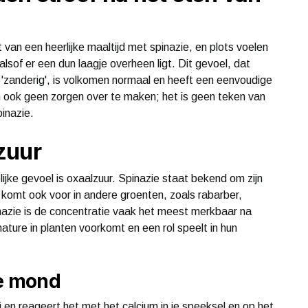
van een heerlijke maaltijd met spinazie, en plots voelen
lsof er een dun laagje overheen ligt. Dit gevoel, dat
f 'zanderig', is volkomen normaal en heeft een eenvoudige
an ook geen zorgen over te maken; het is geen teken van
inazie.
zuur
jke gevoel is oxaalzuur. Spinazie staat bekend om zijn
r komt ook voor in andere groenten, zoals rabarber,
inazie is de concentratie vaak het meest merkbaar na
ature in planten voorkomt en een rol speelt in hun
je mond
j en reageert het met het calcium in je speeksel en op het