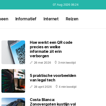
07 Aug 2026 06:24
meen
Informatief
Internet
Reizen
Hoe werkt een QR code
precies en welke
informatie zit erin
verborgen
26 mei 2026
3 min leestijd
5 praktische voorbeelden
van legal tech
28 april 2026
4 min leestijd
Costa Blanca:
Zonovergoten kustlijn vol