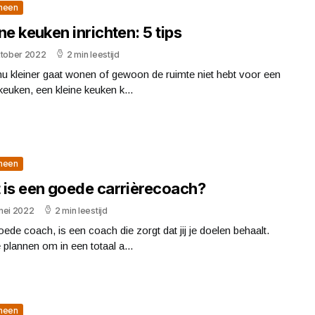
meen
ne keuken inrichten: 5 tips
ktober 2022
2 min leestijd
nu kleiner gaat wonen of gewoon de ruimte niet hebt voor een
keuken, een kleine keuken k...
meen
 is een goede carrièrecoach?
mei 2022
2 min leestijd
ede coach, is een coach die zorgt dat jij je doelen behaalt.
 plannen om in een totaal a...
meen