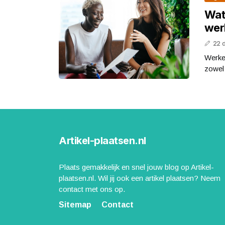
Wat
wer
22 
Werke
zowel 
Artikel-plaatsen.nl
Plaats gemakkelijk en snel jouw blog op Artikel-
plaatsen.nl. Wil jij ook een artikel plaatsen? Neem
contact met ons op.
Sitemap
Contact