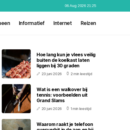
06 Aug 2026 21:25
meen
Informatief
Internet
Reizen
Hoe lang kun je vlees veilig
buiten de koelkast laten
liggen bij 30 graden
23 juni 2026
2 min leestijd
Wat is een walkover bij
tennis: voorbeelden uit
Grand Slams
20 juni 2026
1 min leestijd
Waarom raakt je telefoon
oververhit in de zon en bij