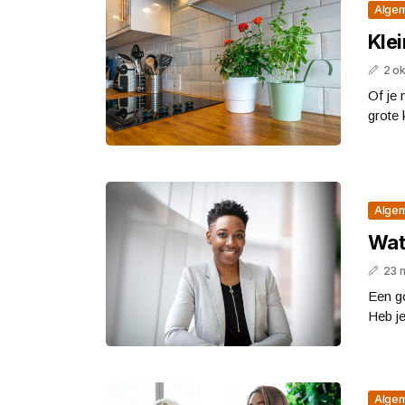
Alge
Klei
2 o
Of je 
grote 
Alge
Wat
23 
Een go
Heb je
Alge