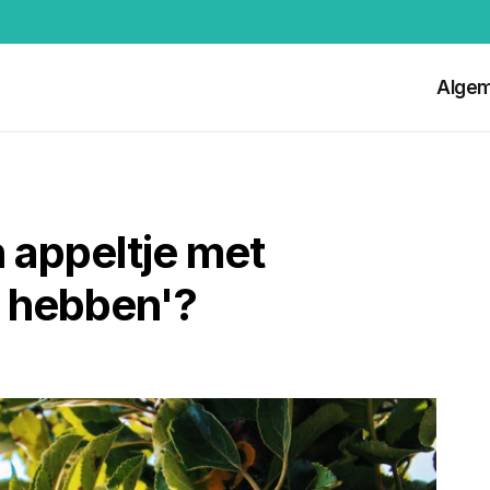
Alge
 appeltje met
n hebben'?