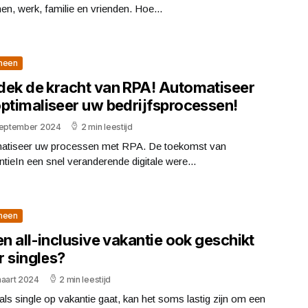
en, werk, familie en vrienden. Hoe...
meen
dek de kracht van RPA! Automatiseer
optimaliseer uw bedrijfsprocessen!
september 2024
2 min leestijd
atiseer uw processen met RPA. De toekomst van
ëntieIn een snel veranderende digitale were...
meen
en all-inclusive vakantie ook geschikt
r singles?
maart 2024
2 min leestijd
 als single op vakantie gaat, kan het soms lastig zijn om een