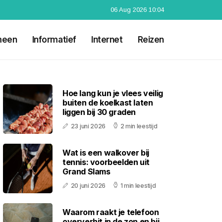
06 Aug 2026 10:04
meen
Informatief
Internet
Reizen
Hoe lang kun je vlees veilig
buiten de koelkast laten
liggen bij 30 graden
23 juni 2026
2 min leestijd
Wat is een walkover bij
tennis: voorbeelden uit
Grand Slams
20 juni 2026
1 min leestijd
Waarom raakt je telefoon
oververhit in de zon en bij