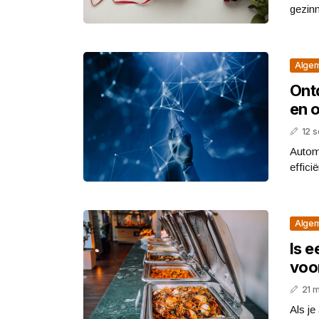
gezinn
Alge
Ont
en 
12 
Autom
effici
Alge
Is e
voo
21 
Als je