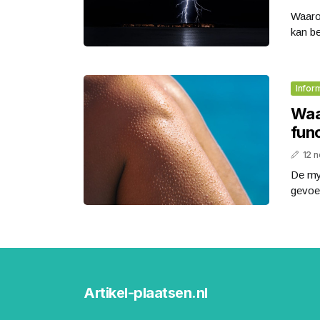
Waaro
kan beh
Infor
Waa
fun
12 
De mys
gevoel
Artikel-plaatsen.nl