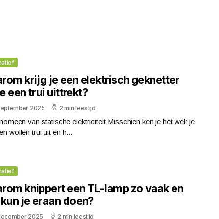
matief
om krijg je een elektrisch geknetter
je een trui uittrekt?
september 2025
2 min leestijd
nomeen van statische elektriciteit Misschien ken je het wel: je
en wollen trui uit en h...
matief
rom knippert een TL-lamp zo vaak en
 kun je eraan doen?
december 2025
2 min leestijd