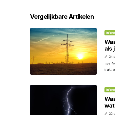
Vergelijkbare Artikelen
Infor
Waar
als 
24 
Het fe
trekt e
Infor
Waa
wat
22 