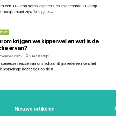
m een TL-lamp soms knippert Een knipperende TL-lamp
oorlijk irritant zijn. Je krijgt er...
matief
rom krijgen we kippenvel en wat is de
ctie ervan?
november 2025
2 min leestijd
terieuze reactie van ons lichaamBijna iedereen kent het
: plotselinge bobbeltjes op de h...
Nieuwe artikelen