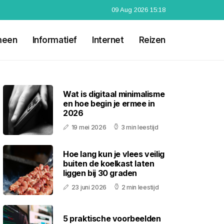
09 Aug 2026 15:18
meen
Informatief
Internet
Reizen
Wat is digitaal minimalisme
en hoe begin je ermee in
2026
19 mei 2026
3 min leestijd
Hoe lang kun je vlees veilig
buiten de koelkast laten
liggen bij 30 graden
23 juni 2026
2 min leestijd
5 praktische voorbeelden