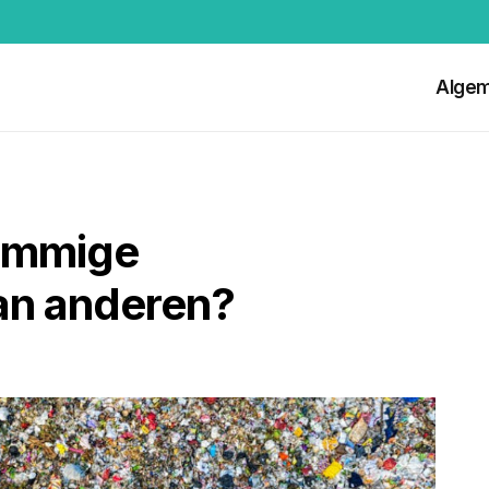
Alge
ommige
an anderen?