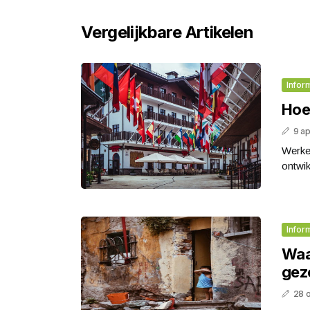
Vergelijkbare Artikelen
Infor
Hoe 
9 ap
Werken
ontwik
Infor
Waa
gez
28 