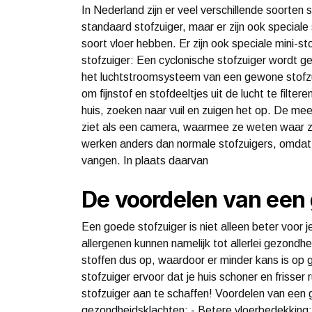
In Nederland zijn er veel verschillende soort
standaard stofzuiger, maar er zijn ook special
soort vloer hebben. Er zijn ook speciale mini-st
stofzuiger: Een cyclonische stofzuiger wordt ge
het luchtstroomsysteem van een gewone stofzuig
om fijnstof en stofdeeltjes uit de lucht te filt
huis, zoeken naar vuil en zuigen het op. De me
ziet als een camera, waarmee ze weten waar 
werken anders dan normale stofzuigers, omdat 
vangen. In plaats daarvan
De voordelen van een
Een goede stofzuiger is niet alleen beter voor 
allergenen kunnen namelijk tot allerlei gezondh
stoffen dus op, waardoor er minder kans is o
stofzuiger ervoor dat je huis schoner en frisser
stofzuiger aan te schaffen! Voordelen van een g
gezondheidsklachten; - Betere vloerbedekking; - 