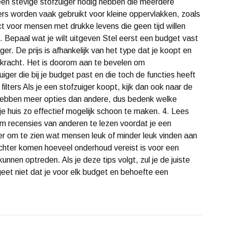
 een stevige stofzuiger nodig hebben die meerdere
s worden vaak gebruikt voor kleine oppervlakken, zoals
ect voor mensen met drukke levens die geen tijd willen
 Bepaal wat je wilt uitgeven Stel eerst een budget vast
er. De prijs is afhankelijk van het type dat je koopt en
igkracht. Het is doorom aan te bevelen om
iger die bij je budget past en die toch de functies heeft
 filters Als je een stofzuiger koopt, kijk dan ook naar de
 hebben meer opties dan andere, dus bedenk welke
 je huis zo effectief mogelijk schoon te maken. 4. Lees
om recensies van anderen te lezen voordat je een
er om te zien wat mensen leuk of minder leuk vinden aan
achter komen hoeveel onderhoud vereist is voor een
nen optreden. Als je deze tips volgt, zul je de juiste
rgeet niet dat je voor elk budget en behoefte een