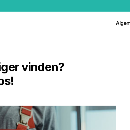
Alge
iger vinden?
ps!