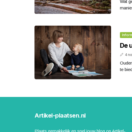
Wat ge
manie
Infor
De 
4 n
Ouder 
te bie
Artikel-plaatsen.nl
Plaats gemakkelijk en snel jouw blog op Artikel-