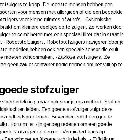
en stofzuigers te koop. De meeste mensen hebben een
e soorten voor mensen met allergieën of die een bepaalde
ofzuigers voor kleine ruimtes of auto's. -Cyclonische
bruikt om kleinere deeltjes op te zuigen. Ze werken door
er te combineren met een speciaal filter dat in staat is
eren. -Robotstofzuigers: Robotstofzuigers navigeren door je
este modellen hebben ook een speciale sensor die eruit
ze moeten schoonmaken. -Zakloze stofzuigers: Ze
ze geen zak of container nodig hebben om het vuil op te
 goede stofzuiger
je vloerbedekking, maar ook voor je gezondheid. Stof en
eidsklachten leiden. Een goede stofzuiger zuigt deze
p gezondheidsproblemen. Bovendien zorgt een goede
 ruikt. Kortom: er zijn genoeg redenen om een ​​goede
oede stofzuiger op een rij: - Vermindert kans op
Een schoner en frissere lucht in je huis; - Efficiënter