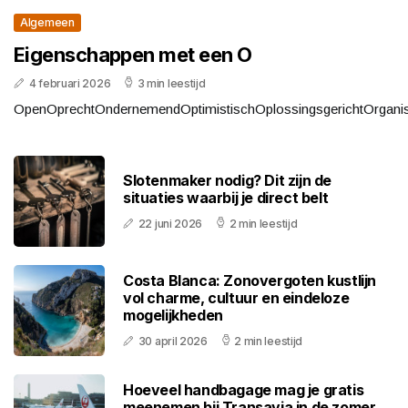
Algemeen
Eigenschappen met een O
4 februari 2026
3 min leestijd
OpenOprechtOndernemendOptimistischOplossingsgerichtOrganisa
Slotenmaker nodig? Dit zijn de
situaties waarbij je direct belt
22 juni 2026
2 min leestijd
Costa Blanca: Zonovergoten kustlijn
vol charme, cultuur en eindeloze
mogelijkheden
30 april 2026
2 min leestijd
Hoeveel handbagage mag je gratis
meenemen bij Transavia in de zomer