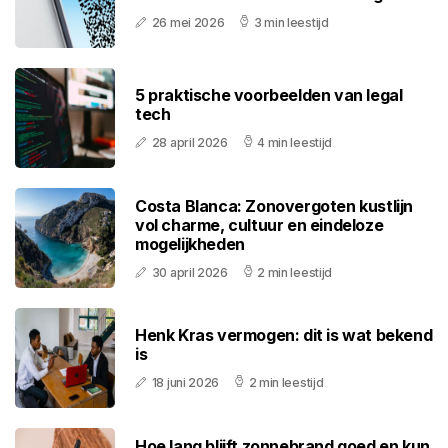
26 mei 2026
3 min leestijd
5 praktische voorbeelden van legal
tech
28 april 2026
4 min leestijd
Costa Blanca: Zonovergoten kustlijn
vol charme, cultuur en eindeloze
mogelijkheden
30 april 2026
2 min leestijd
Henk Kras vermogen: dit is wat bekend
is
18 juni 2026
2 min leestijd
Hoe lang blijft zonnebrand goed en kun