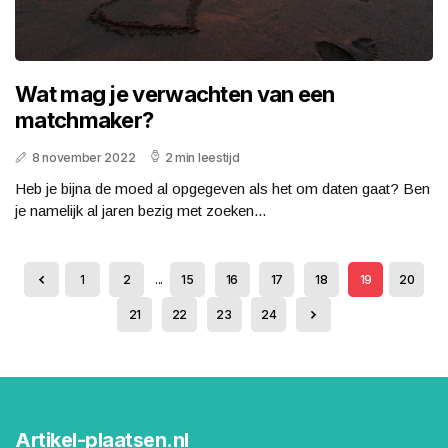
Wat mag je verwachten van een
matchmaker?
8 november 2022
2 min leestijd
Heb je bijna de moed al opgegeven als het om daten gaat? Ben
je namelijk al jaren bezig met zoeken...
1
2
...
15
16
17
18
19
20
21
22
23
24
Artikel-plaatsen.nl