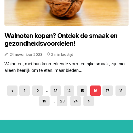
Walnoten kopen? Ontdek de smaak en
gezondheidsvoordelen!
24 november 2023
2 min leestijd
Walnoten, met hun kenmerkende vorm en rijke smaak, zijn niet
alleen heerlijk om te eten, maar bieden...
1
2
...
13
14
15
16
17
18
19
...
23
24