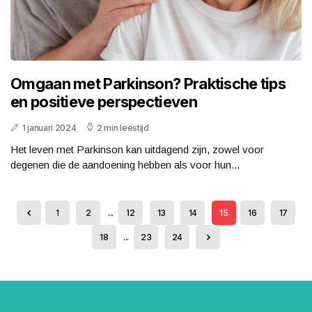
Omgaan met Parkinson? Praktische tips
en positieve perspectieven
1 januari 2024
2 min leestijd
Het leven met Parkinson kan uitdagend zijn, zowel voor
degenen die de aandoening hebben als voor hun...
1
2
...
12
13
14
15
16
17
18
...
23
24