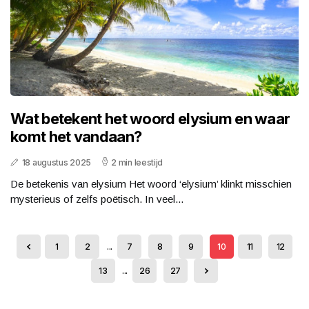
Wat betekent het woord elysium en waar
komt het vandaan?
18 augustus 2025
2 min leestijd
De betekenis van elysium Het woord ‘elysium’ klinkt misschien
mysterieus of zelfs poëtisch. In veel...
1
2
...
7
8
9
10
11
12
13
...
26
27