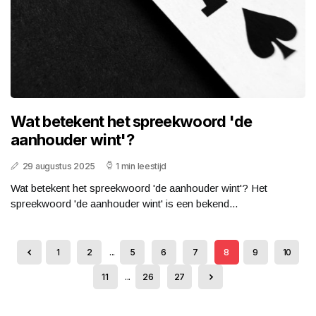
Wat betekent het spreekwoord 'de
aanhouder wint'?
29 augustus 2025
1 min leestijd
Wat betekent het spreekwoord 'de aanhouder wint'? Het
spreekwoord 'de aanhouder wint' is een bekend...
1
2
...
5
6
7
8
9
10
11
...
26
27