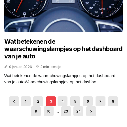
Wat betekenen de
waarschuwingslampjes op het dashboard
van je auto
9 januari 2026
2 min leestijd
Wat betekenen de waarschuwingslampjes op het dashboard
van je autoWaarschuwingslampjes op het dashbo...
1
2
3
4
5
6
7
8
9
10
...
23
24