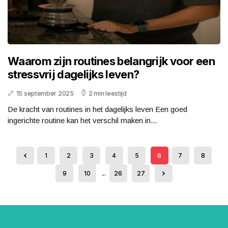
Waarom zijn routines belangrijk voor een
stressvrij dagelijks leven?
15 september 2025
2 min leestijd
De kracht van routines in het dagelijks leven Een goed
ingerichte routine kan het verschil maken in...
1
2
3
4
5
6
7
8
9
10
...
26
27