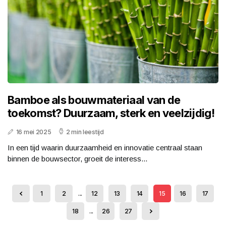
Bamboe als bouwmateriaal van de
toekomst? Duurzaam, sterk en veelzijdig!
16 mei 2025
2 min leestijd
In een tijd waarin duurzaamheid en innovatie centraal staan
binnen de bouwsector, groeit de interess...
1
2
...
12
13
14
15
16
17
18
...
26
27