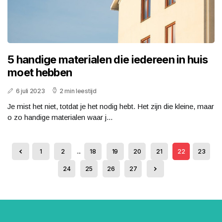
5 handige materialen die iedereen in huis
moet hebben
6 juli 2023
2 min leestijd
Je mist het niet, totdat je het nodig hebt. Het zijn die kleine, maar
o zo handige materialen waar j...
1
2
...
18
19
20
21
22
23
24
25
26
27